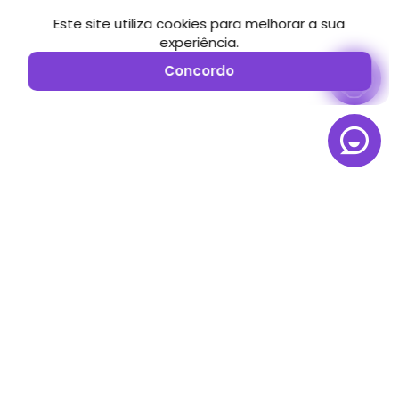
Este site utiliza cookies para melhorar a sua
experiência.
Concordo
Potencialize suas apostas esportivas com as
melhores estatísticas de futebol na RobôTip.
Dados atualizados para impulsionar sua
estratégia de apostas.
Sobre nós