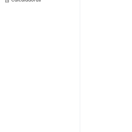
Calculadoras