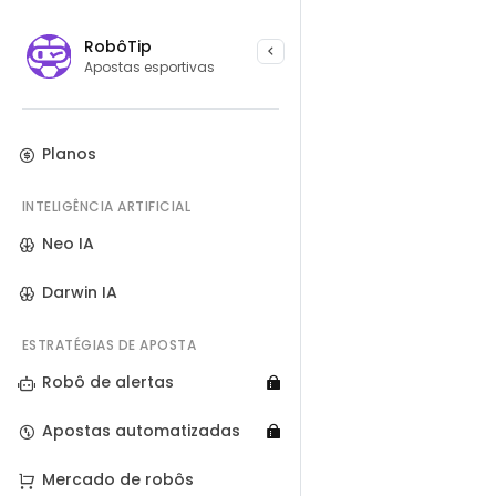
RobôTip
Apostas esportivas
Planos
INTELIGÊNCIA ARTIFICIAL
Neo IA
Darwin IA
ESTRATÉGIAS DE APOSTA
Robô de alertas
Apostas automatizadas
Mercado de robôs