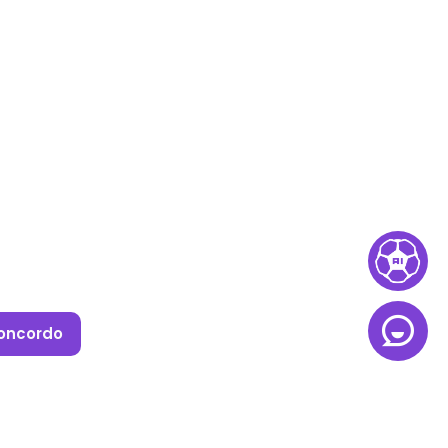
oncordo
Visite nossas