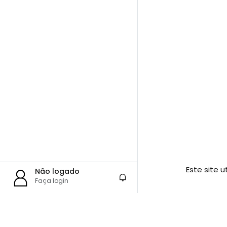
Este site u
Não logado
Faça login