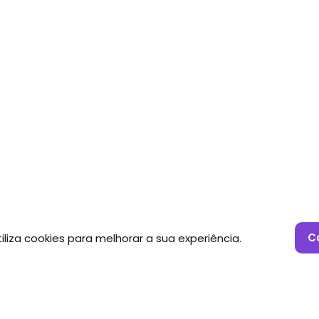
C
tiliza cookies para melhorar a sua experiência.