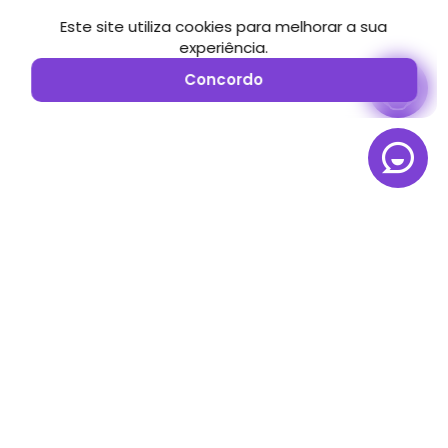
Este site utiliza cookies para melhorar a sua
experiência.
Concordo
Potencialize suas apostas esportivas com as
melhores estatísticas de futebol na RobôTip.
Dados atualizados para impulsionar sua
estratégia de apostas.
Sobre nós