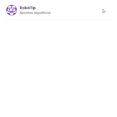
RobôTip
Apostas esportivas