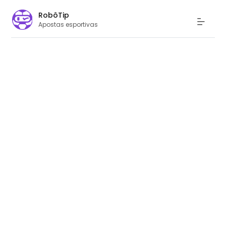
RobôTip
Apostas esportivas