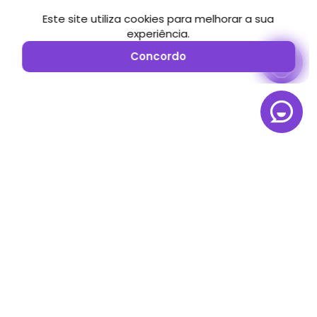
Este site utiliza cookies para melhorar a sua
experiência.
Concordo
Potencialize suas apostas esportivas com as
melhores estatísticas de futebol na RobôTip.
Dados atualizados para impulsionar sua
estratégia de apostas.
Sobre nós